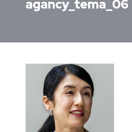
agancy_tema_06