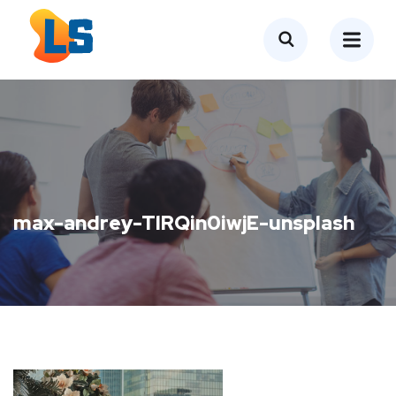
max-andrey-TlRQin0iwjE-unsplash